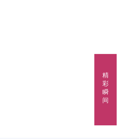
精
彩
瞬
间