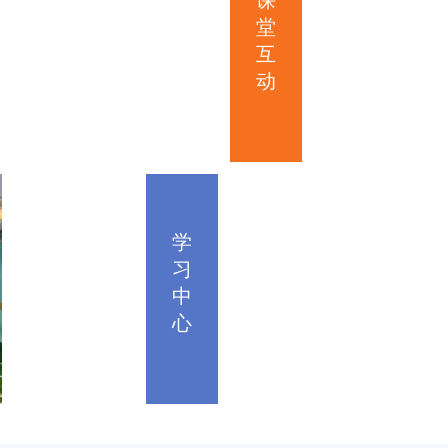
课
堂
互
动
学
习
中
心