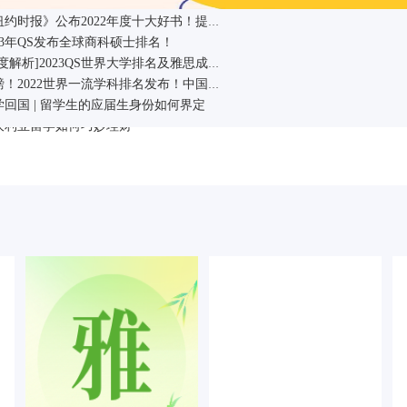
《纽约时报》公布2022年度十大好书！提升阅读水平，就靠它们了！
【雅思留学】换个角度扒名校，细数那些好莱坞经典电影中的美国名校们！
2023年英国大学将进行国际生学费调价！这些高校的最新学费将调整为...
023年QS发布全球商科硕士排名！
国本科留学热潮下还需提早规划
环球留学】英国留学生的生活小禁忌
国留学使用信用卡有哪些技巧
[深度解析]2023QS世界大学排名及雅思成绩要求汇总
【雅思留学】想要说一口地道英语，这些日常常用俚语你得会！
重磅！2022世界一流学科排名发布！中国位列全球第二！
美国高中留学申请：最常见的十大问题如何解
【环球留学】到英国留学，这几种出行方式可是常识！
学回国 | 留学生的应届生身份如何界定
国留学存款证明，你知道怎么存了吗?
大利亚留学如何巧妙理财