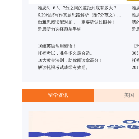
雅思精品
雅思6、6.5、7分之间的差距到底有多大？你根本想象不到...
雅
6.29雅思写作真题思路解析（附7分范文）& 7.6口语写作高频预测
做雅思阅读配对题，一定要确认过眼神！
我
考试资讯
预测
雅思听力选择题杀手锏
雅
新托福直通班
10组英语常用谚语！
2017年1
2018年
【
新托福冲刺班
托福考试，准备多久最合适。
2017年1
2018年
3
10大黄金法则，助你阅读拿高分！
2017年6
2018年
托
新托福名师VIP
解读托福考试成绩有效期。
2017年5
2018年
2
留学资讯
美国
新西兰留