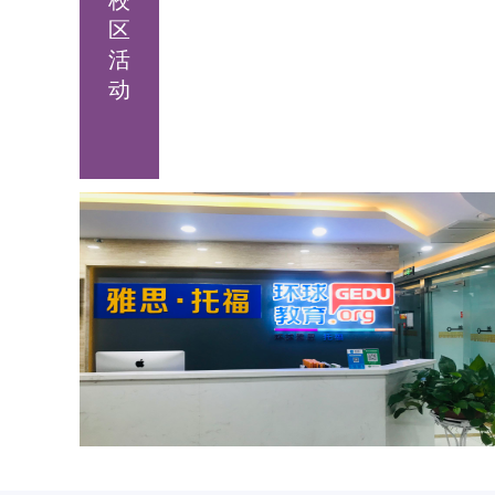
校
区
活
动