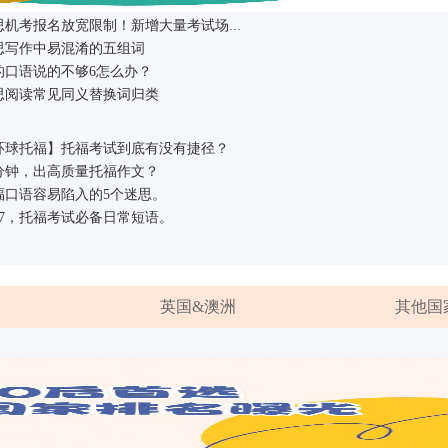
立即报名
雅思机考报名放宽限制！新增大量考试场次！
思写作中易混淆的五组词
的口语说的不够6怎么办？
机经
近期课
思阅读常见同义替换词归类
新托福精品班
立即报名
1月11日&12日托福写作预测
5月6日托福考试听说读写全回忆
环球托福】托福考试到底有没有捷径？
2017年11月4日托福写作预测
2018年4月21日托福考试听说读写
新托福高分班
立即报名
1月4日托福口语预测
3月24日托福考试听说读写全回忆
0分钟，出高质量托福作文？
2017年7月15日托福考试口语/写
2018年3月24日托福考试听说读写
月10日托福口语/写作考前解析
3月11日托福考试听说读写全回忆
福口语容易陷入的5个迷思。
2017年5月06日的托福写作预测
2018年3月11日托福考试听说读写
新托福三人行
立即报名
月06日的托福口语预测
3月10日托福考试听说读写全回忆
017，托福考试必备日常短语。
2017年4月15日托福写作预测
2018年托福全年机经汇总
英国&澳洲
其他国
学：这些留学准备你做好了吗？
新西兰留学存款证明有何要求
赴新西兰留学攻读研究生的优势有
新西兰移民政策又变了！ 外国留学生最受影响