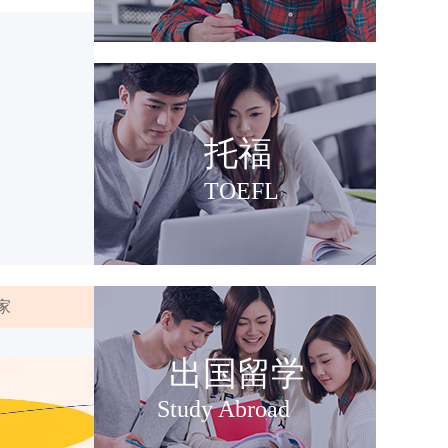
程
立即报名
托福
全回忆
立即报名
作考前解析
全回忆
TOEFL
全回忆
立即报名
家
出国留学
哪些?
Study Abroad