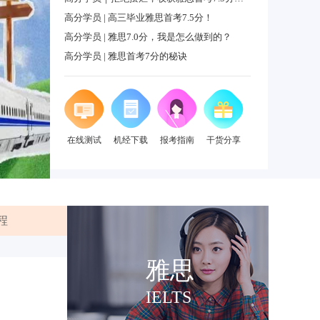
高分学员 | 高三毕业雅思首考7.5分！
【镇江环球教育】Lily老师口语讲堂——如何发纯正的英语口音
高分学员 | 雅思7.0分，我是怎么做到的？
【镇江环球教育】Cherry老师雅思讲堂——雅思口语课小tip
高分学员 | 雅思首考7分的秘诀
热烈祝贺镇江环球教育荣获“江苏省示范性社会组织”称号
在线测试
机经下载
报考指南
干货分享
程
立即报名
雅思
2025年 5月24日雅思考试真题机经及参考答案
立即报名
2025年 4月 26日雅思考试真题机经及参考答案
IELTS
2025年4月12日雅思考试真题机经及参考答案
立即报名
2025年3月29日雅思考试真题机经及参考答案