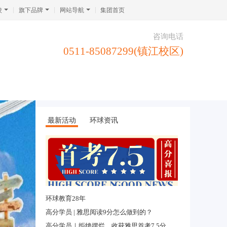
校
旗下品牌
网站导航
集团首页
咨询电话
0511-85087299(镇江校区)
最新活动
环球资讯
环球教育28年
【镇江环球教育】Cherry老师讲堂——态度比参赛重要
高分学员 | 雅思阅读9分怎么做到的？
【镇江环球教育】Fiona老师讲堂——家庭教育对孩子成长的影响
高分学员｜拒绝摆烂，收获雅思首考7.5分，感觉真棒！
【镇江环球教育】Leo老师讲堂——雅思写作中如何举例