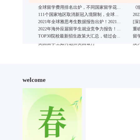
【英/澳】看看哪个国家更适合你？
全球留学费用排名出炉，不同国家留学花费差距竟如此之大...
这些美国大学，女生申请更有优势！录取率最多可相差2倍以上！
美国留学办理信用卡的必备常识
2
美
【
111个国家地区取消新冠入境限制，全球留学申请人数飙升！
英国卫报发布2023年大学排名，圣安重回榜首！
美
【雅思留学】“出国一月听不懂课T.T”“你不是考了7吗？”
2021年全球雅思考生数据报告出炉！2021中国大陆雅思考生A类均分5.97分！
美国高中留学申请：最常见的十大问题如何解
史上最强英澳行李打包指南
美国亚裔家庭收入中位数7.6万美元 领先其他族裔
2022年海外应届留学生就业竞争力报告！留学生又行了！
留
英
TOP30院校最新招生政策大汇总，错过会后悔！
美国留学生活成本大起底 算算要准备多少经费
在中国申请办理英国签证 只需简便三步走！
英国留学生如何选择英国银行
澳
welcome