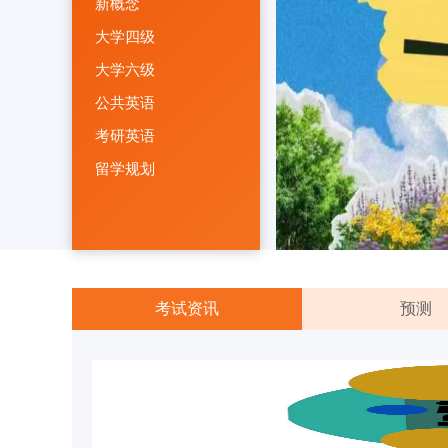
新概念
大学四级
大学六级
公共英语
考研英语
留学规划
考试资讯
预测
雅思起航班
2023 年
雅思直通班
202303
2023 年 
雅思高分班
2023环球
2025年